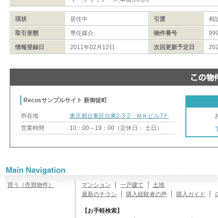
現状
居住中
引渡
相
取引形態
専任媒介
物件番号
99
情報登録日
2011年02月12日
次回更新予定日
20
Recosサンプルサイト 新御徒町
所在地
東京都台東区台東2-3-2 ＭＫビル7Ｆ
営業時間
10：00～19：00（定休日： 土日）
買う（売買物件）
マンション
一戸建て
土地
最新のチラシ
購入経験者の声
購入ガイド
【お手軽検索】