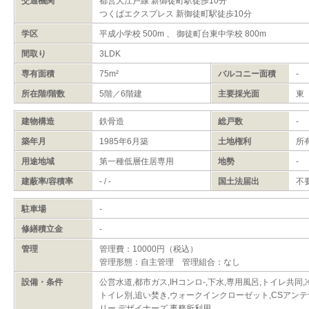
交通機関
都営大江戸線 新御徒町駅徒歩10分
つくばエクスプレス 新御徒町駅徒歩10分
学区
平成小学校 500m 、 御徒町台東中学校 800m
間取り
3LDK
専有面積
75m²
バルコニー面積
-
所在階/階数
5階／6階建
主要採光面
東
建物構造
鉄骨造
総戸数
-
築年月
1985年6月築
土地権利
所
用途地域
第一種低層住居専用
地勢
-
建蔽率/容積率
- / -
国土法届出
不
駐車場
-
修繕積立金
-
管理
管理費：10000円（税込）
管理形態：自主管理 管理組合：なし
設備・条件
公営水道,都市ガス,IHコンロ-,下水,専用風呂,トイレ共同,
トイレ別,追い焚き,ウォークインクローゼット,CSアンテ
リー,デザイナーズ,事務所利用