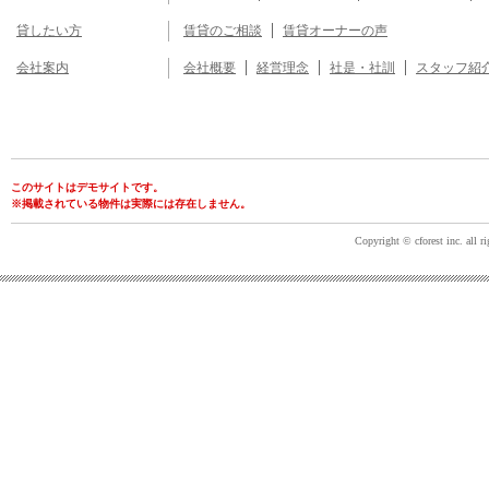
貸したい方
賃貸のご相談
賃貸オーナーの声
会社案内
会社概要
経営理念
社是・社訓
スタッフ紹
このサイトはデモサイトです。
※掲載されている物件は実際には存在しません。
Copyright © cforest inc. all ri