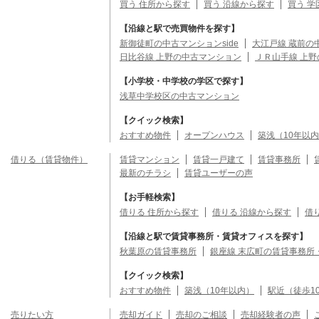
買う 住所から探す
買う 沿線から探す
買う 学
【沿線と駅で売買物件を探す】
新御徒町の中古マンションside
大江戸線 蔵前の
日比谷線 上野の中古マンション
ＪＲ山手線 上
【小学校・中学校の学区で探す】
浅草中学校区の中古マンション
【クイック検索】
おすすめ物件
オープンハウス
築浅（10年以
借りる（賃貸物件）
賃貸マンション
賃貸一戸建て
賃貸事務所
最新のチラシ
賃貸ユーザーの声
【お手軽検索】
借りる 住所から探す
借りる 沿線から探す
借
【沿線と駅で賃貸事務所・賃貸オフィスを探す】
秋葉原の賃貸事務所
銀座線 末広町の賃貸事務所
【クイック検索】
おすすめ物件
築浅（10年以内）
駅近（徒歩1
売りたい方
売却ガイド
売却のご相談
売却経験者の声