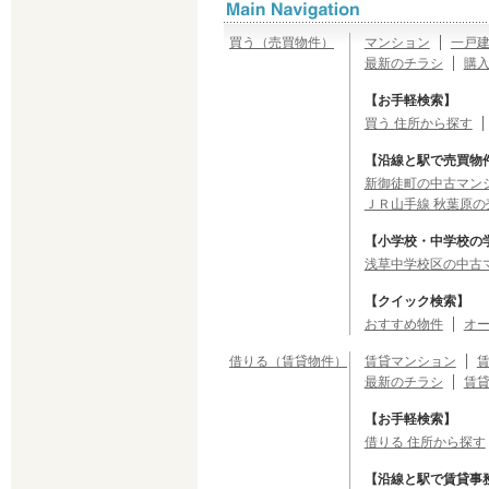
買う（売買物件）
マンション
一戸
最新のチラシ
購
【お手軽検索】
買う 住所から探す
【沿線と駅で売買物
新御徒町の中古マンシ
ＪＲ山手線 秋葉原の
【小学校・中学校の
浅草中学校区の中古
【クイック検索】
おすすめ物件
オ
借りる（賃貸物件）
賃貸マンション
最新のチラシ
賃
【お手軽検索】
借りる 住所から探す
【沿線と駅で賃貸事