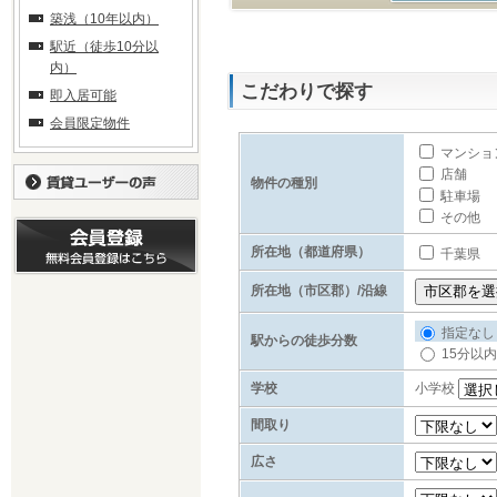
築浅（10年以内）
駅近（徒歩10分以
内）
こだわりで探す
即入居可能
会員限定物件
マンショ
店舗
物件の種別
駐車場
その他
所在地（都道府県）
千葉県
所在地（市区郡）/沿線
指定なし
駅からの徒歩分数
15分以内
学校
小学校
間取り
広さ