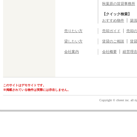
秋葉原の賃貸事務所
【クイック検索】
おすすめ物件
築浅
売りたい方
売却ガイド
売却
貸したい方
賃貸のご相談
賃
会社案内
会社概要
経営理
このサイトはデモサイトです。
※掲載されている物件は実際には存在しません。
Copyright © cforest inc. all ri