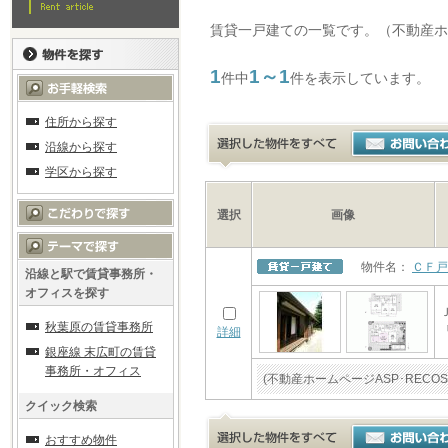
賃貸一戸建ての一覧です。（不動産ホー
1
1～1
件中
件を表示しています。
住所から探す
沿線から探す
学区から探す
選択
画像
物件名：
ＣＦ戸
沿線と駅で賃貸事務所・
オフィスを探す
秋葉原の賃貸事務所
詳細
銀座線 末広町の賃貸
事務所・オフィス
(不動産ホームページASP･RE
クイック検索
おすすめ物件