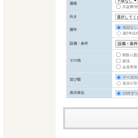
価格
共益費/
向き
指定なし
築年
築5年以
設備・条件
間取り図
その他
築浅
会員専用
データの
並び順
徒歩が近
表示単位
10件ずつ