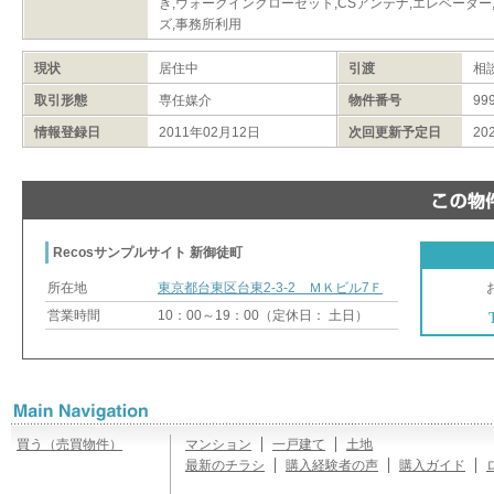
き,ウォークインクローゼット,CSアンテナ,エレベーター
ズ,事務所利用
現状
居住中
引渡
相
取引形態
専任媒介
物件番号
99
情報登録日
2011年02月12日
次回更新予定日
20
Recosサンプルサイト 新御徒町
所在地
東京都台東区台東2-3-2 ＭＫビル7Ｆ
営業時間
10：00～19：00（定休日： 土日）
買う（売買物件）
マンション
一戸建て
土地
最新のチラシ
購入経験者の声
購入ガイド