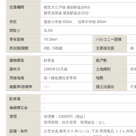
交通機関
都営大江戸線 蔵前駅徒歩8分
都営浅草線 蔵前駅徒歩10分
学区
蔵前小学校 600m 、 浅草中学校 800m
間取り
3LDK
専有面積
76.58m²
バルコニー面積
-
所在階/階数
4階／6階建
主要採光面
南
建物構造
鉄骨造
総戸数
-
築年月
1985年10月築
土地権利
所
用途地域
第一種低層住居専用
地勢
-
建蔽率/容積率
- / -
国土法届出
不
駐車場
-
修繕積立金
-
管理
管理費：10000円（税込）
管理形態：自主管理 管理組合：なし
設備・条件
公営水道,都市ガス,IHコンロ-,下水,専用風呂,トイレ共同,