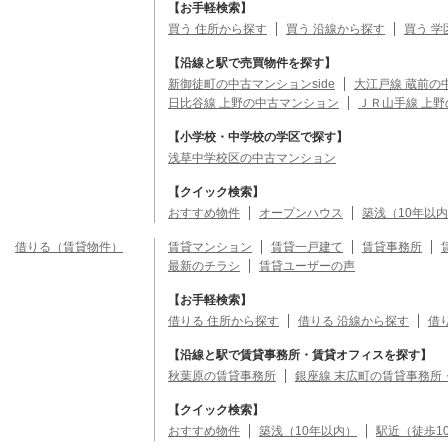
【お手軽検索】
買う 住所から探す
買う 沿線から探す
買う 学
【沿線と駅で売買物件を探す】
新御徒町の中古マンションside
大江戸線 蔵前の
日比谷線 上野の中古マンション
ＪＲ山手線 上
【小学校・中学校の学区で探す】
浅草中学校区の中古マンション
【クイック検索】
おすすめ物件
オープンハウス
築浅（10年以
借りる（賃貸物件）
賃貸マンション
賃貸一戸建て
賃貸事務所
最新のチラシ
賃貸ユーザーの声
【お手軽検索】
借りる 住所から探す
借りる 沿線から探す
借
【沿線と駅で賃貸事務所・賃貸オフィスを探す】
秋葉原の賃貸事務所
銀座線 末広町の賃貸事務所
【クイック検索】
おすすめ物件
築浅（10年以内）
駅近（徒歩1