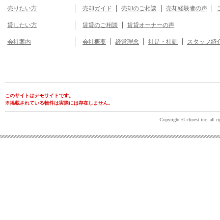
売りたい方
売却ガイド
売却のご相談
売却経験者の声
貸したい方
賃貸のご相談
賃貸オーナーの声
会社案内
会社概要
経営理念
社是・社訓
スタッフ紹
このサイトはデモサイトです。
※掲載されている物件は実際には存在しません。
Copyright © cforest inc. all ri