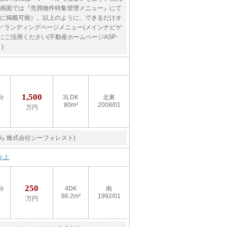
理画面では『売買物件特集管理メニュー』にて
所に掲載可能）。以上のように、できるだけオ
／ランディングページメニュー(メインナビゲ
ご活用ください(不動産ホームページASP･
)
1,500
分
3LDK
北東
80m²
2008/01
万円
ら 株式会社シーフォレスト)
今上
250
分
4DK
南
86.2m²
1992/01
万円