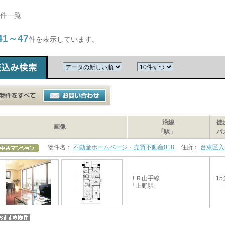
件一覧
41～47
件を表示しています。
沿線
徒
画像
｢駅」
バ
物件名：
不動産ホームページ・売買不動産018
住所：
台東区入
ＪＲ山手線
15
「上野駅」
-