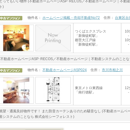
とってもいい物件 (不動産ホームページASP･RECOS／不動産ホームページ｜不
ト)
物件名：
ホームページ掲載・売却不動産No72
住所：
台東区台
つくばエクスプレス
10
「新御徒町駅」
-
都営大江戸線
10
「新御徒町駅」
-
(不動産ホームページASP･RECOS／不動産ホームページ｜不動産システムのことな
物件名：
不動産ホームページASP024
住所：
市川市相之川
東京メトロ東西線
12
「南行徳駅」
-
眺望・通風良好物件です！ また防音カーテンありのため騒音なし (不動産ホームペー
産システムのことなら 株式会社シーフォレスト)