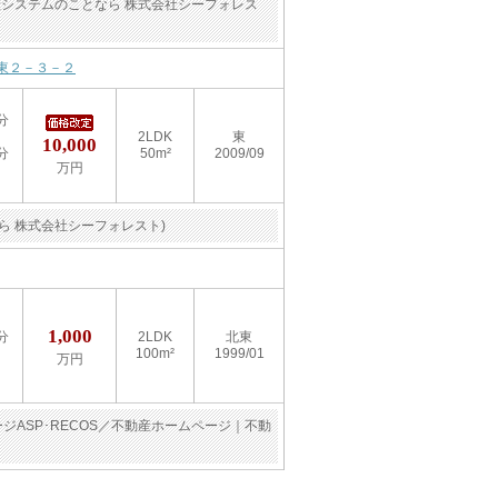
動産システムのことなら 株式会社シーフォレス
東２－３－２
分
2LDK
東
10,000
分
50m²
2009/09
万円
ら 株式会社シーフォレスト)
1,000
分
2LDK
北東
100m²
1999/01
万円
ジASP･RECOS／不動産ホームページ｜不動