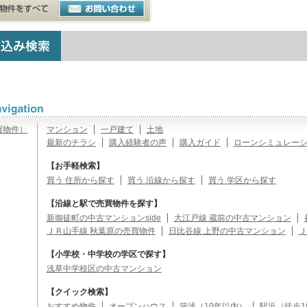
買物件）
マンション
一戸建て
土地
最新のチラシ
購入経験者の声
購入ガイド
ローンシミュレー
【お手軽検索】
買う 住所から探す
買う 沿線から探す
買う 学区から探す
【沿線と駅で売買物件を探す】
新御徒町の中古マンションside
大江戸線 蔵前の中古マンション
ＪＲ山手線 秋葉原の売買物件
日比谷線 上野の中古マンション
Ｊ
【小学校・中学校の学区で探す】
浅草中学校区の中古マンション
【クイック検索】
おすすめ物件
オープンハウス
築浅（10年以内）
駅近（徒歩1