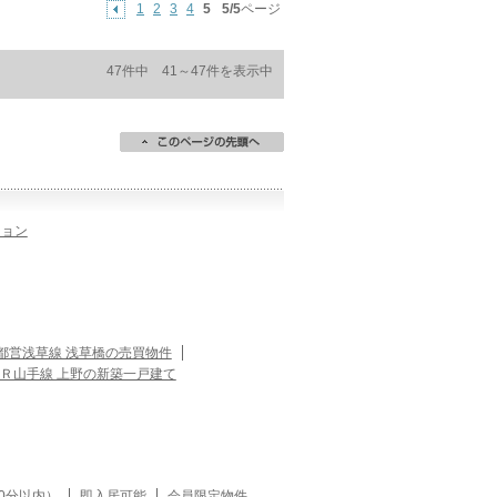
1
2
3
4
5
5/5
ページ
47件中 41～47件を表示中
ション
都営浅草線 浅草橋の売買物件
Ｒ山手線 上野の新築一戸建て
0分以内）
即入居可能
会員限定物件