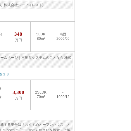
ら 株式会社シーフォレスト)
348
分
5LDK
南西
80m²
2006/05
万円
産ホームページ｜不動産システムのことなら 株式
谷３３
分
3,300
2SLDK
-
分
70m²
1999/12
万円
掲載する場合は「おすすめオープンハウス」と
にTopには「テーマから住まいを探す」に掲