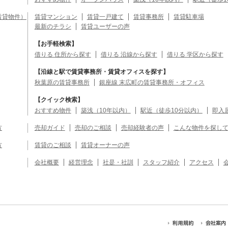
賃貸物件）
賃貸マンション
賃貸一戸建て
賃貸事務所
賃貸駐車場
最新のチラシ
賃貸ユーザーの声
【お手軽検索】
借りる 住所から探す
借りる 沿線から探す
借りる 学区から探す
【沿線と駅で賃貸事務所・賃貸オフィスを探す】
秋葉原の賃貸事務所
銀座線 末広町の賃貸事務所・オフィス
【クイック検索】
おすすめ物件
築浅（10年以内）
駅近（徒歩10分以内）
即入
方
売却ガイド
売却のご相談
売却経験者の声
こんな物件を探し
方
賃貸のご相談
賃貸オーナーの声
会社概要
経営理念
社是・社訓
スタッフ紹介
アクセス