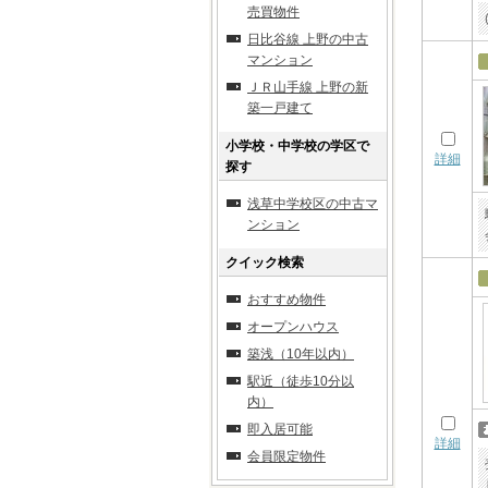
売買物件
日比谷線 上野の中古
マンション
ＪＲ山手線 上野の新
築一戸建て
小学校・中学校の学区で
詳細
探す
浅草中学校区の中古マ
ンション
クイック検索
おすすめ物件
オープンハウス
築浅（10年以内）
駅近（徒歩10分以
内）
即入居可能
詳細
会員限定物件