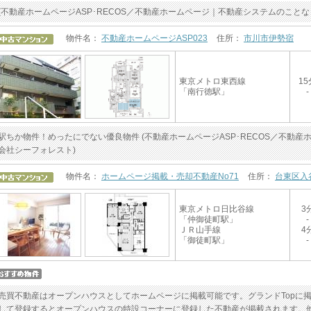
(不動産ホームページASP･RECOS／不動産ホームページ｜不動産システムのことな
物件名：
不動産ホームページASP023
住所：
市川市伊勢宿
東京メトロ東西線
15
「南行徳駅」
-
駅ちか物件！めったにでない優良物件 (不動産ホームページASP･RECOS／不動
会社シーフォレスト)
物件名：
ホームページ掲載・売却不動産No71
住所：
台東区入
東京メトロ日比谷線
3
「仲御徒町駅」
-
ＪＲ山手線
4
「御徒町駅」
-
売買不動産はオープンハウスとしてホームページに掲載可能です。グランドTopに
して登録するとオープンハウスの特設コーナーに登録した不動産が掲載されます。他