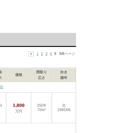
1
2
3
4
5
5/5
ページ
歩
間取り
向き
価格
ス
広さ
築年
谷
1,800
分
3SDK
北
70m²
1985/06
万円