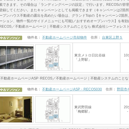
載できます。その場合は「ランディングページの設定」で行います。RECOSの管
登録してください。またキャンペーンとしても掲載できます（キャンペーンは2箇
ープンハウス不動産の露出を高めたい場合は、グランドTopの【キャンペーン2箇所
ーション、物件一覧のサイドメニューにも可能)／おすすめオープンハウス】を有効に
RECOS／不動産ホームページ｜不動産システムのことなら 株式会社シーフォレスト
物件名：
不動産ホームページ売却物件
住所：
台東区上野５
東京メトロ日比谷線
10
「上野駅」
-
(不動産ホームページASP･RECOS／不動産ホームページ｜不動産システムのことな
物件名：
不動産ホームページASP・RECOS030
住所：
野田市
東武野田線
20
「梅郷駅」
-