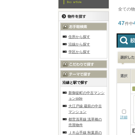
全ての物
47
件中
住所から探す
沿線から探す
学区から探す
選択
沿線と駅で探す
新御徒町の中古マンシ
ョンside
大江戸線 蔵前の中古
マンション
詳細
都営浅草線 浅草橋の
売買物件
ＪＲ山手線 秋葉原の