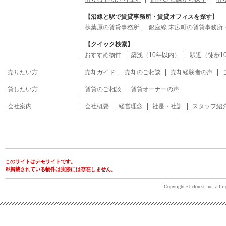
【沿線と駅で賃貸事務所・賃貸オフィスを探す】
秋葉原の賃貸事務所
銀座線 末広町の賃貸事務所
【クイック検索】
おすすめ物件
築浅（10年以内）
駅近（徒歩1
売りたい方
売却ガイド
売却のご相談
売却経験者の声
貸したい方
賃貸のご相談
賃貸オーナーの声
会社案内
会社概要
経営理念
社是・社訓
スタッフ紹
このサイトはデモサイトです。
※掲載されている物件は実際には存在しません。
Copyright © cforest inc. all ri