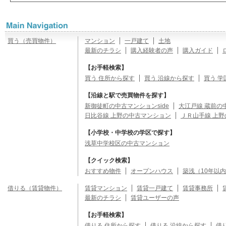
買う（売買物件）
マンション
一戸建て
土地
最新のチラシ
購入経験者の声
購入ガイド
【お手軽検索】
買う 住所から探す
買う 沿線から探す
買う 学
【沿線と駅で売買物件を探す】
新御徒町の中古マンションside
大江戸線 蔵前の
日比谷線 上野の中古マンション
ＪＲ山手線 上
【小学校・中学校の学区で探す】
浅草中学校区の中古マンション
【クイック検索】
おすすめ物件
オープンハウス
築浅（10年以
借りる（賃貸物件）
賃貸マンション
賃貸一戸建て
賃貸事務所
最新のチラシ
賃貸ユーザーの声
【お手軽検索】
借りる 住所から探す
借りる 沿線から探す
借