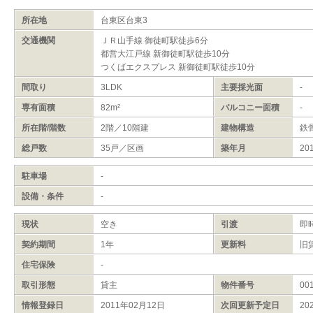
所在地
台東区台東3
交通機関
ＪＲ山手線 御徒町駅徒歩6分
都営大江戸線 新御徒町駅徒歩10分
つくばエクスプレス 新御徒町駅徒歩10分
間取り
3LDK
主要採光面
-
専有面積
82m²
バルコニー面積
-
所在階/階数
2階／10階建
建物構造
鉄
総戸数
35戸／区画
築年月
20
駐車場
-
設備・条件
-
現状
空き
引渡
即
契約期間
1年
更新料
旧
住宅保険
-
取引形態
貸主
物件番号
00
情報登録日
2011年02月12日
次回更新予定日
20