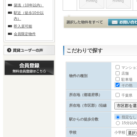
築浅（10年以内）
駅近（徒歩10分以
内）
即入居可能
会員限定物件
こだわりで探す
マンショ
店舗
物件の種別
駐車場
その他
所在地（都道府県）
千葉県
所在地（市区郡）/沿線
指定なし
駅からの徒歩分数
15分以内
学校
小学校