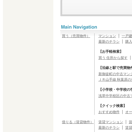
買う（売買物件）
マンション
一戸
最新のチラシ
購
【お手軽検索】
買う 住所から探す
【沿線と駅で売買物
新御徒町の中古マンシ
ＪＲ山手線 秋葉原の
【小学校・中学校の
浅草中学校区の中古
【クイック検索】
おすすめ物件
オ
借りる（賃貸物件）
賃貸マンション
最新のチラシ
賃