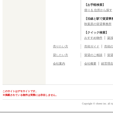
【お手軽検索】
借りる 住所から探す
【沿線と駅で賃貸事
秋葉原の賃貸事務所
【クイック検索】
おすすめ物件
築浅
売りたい方
売却ガイド
売却
貸したい方
賃貸のご相談
賃
会社案内
会社概要
経営理
このサイトはデモサイトです。
※掲載されている物件は実際には存在しません。
Copyright © cforest inc. all ri