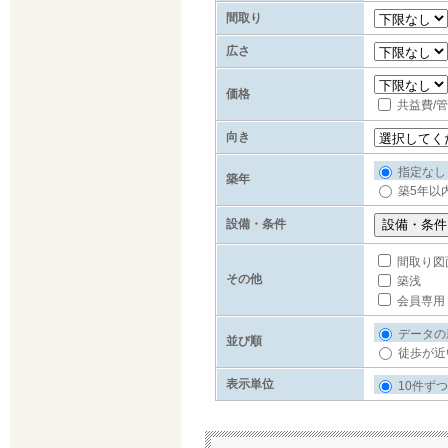
間取り
広さ
価格
共益費/
向き
指定なし
築年
築5年以
設備・条件
間取り図
その他
築浅
会員専用
データの
並び順
徒歩が近
表示単位
10件ずつ