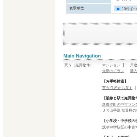
表示単位
10件ずつ
買う（売買物件）
マンション
一戸
最新のチラシ
購
【お手軽検索】
買う 住所から探す
【沿線と駅で売買物
新御徒町の中古マンシ
ＪＲ山手線 秋葉原の
【小学校・中学校の
浅草中学校区の中古