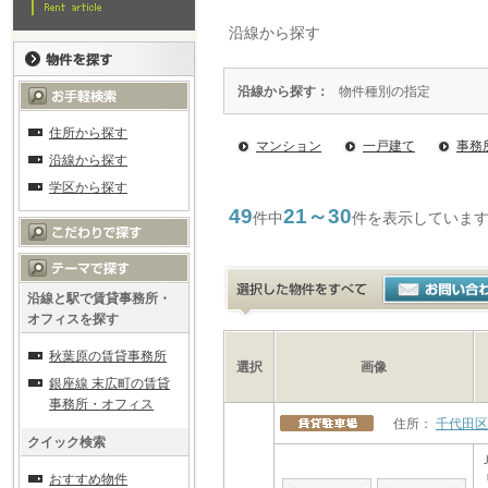
沿線から探す
沿線から探す：
物件種別の指定
住所から探す
マンション
一戸建て
事務
沿線から探す
学区から探す
49
21～30
件中
件を表示していま
沿線と駅で賃貸事務所・
オフィスを探す
秋葉原の賃貸事務所
選択
画像
銀座線 末広町の賃貸
事務所・オフィス
住所：
千代田区
クイック検索
おすすめ物件