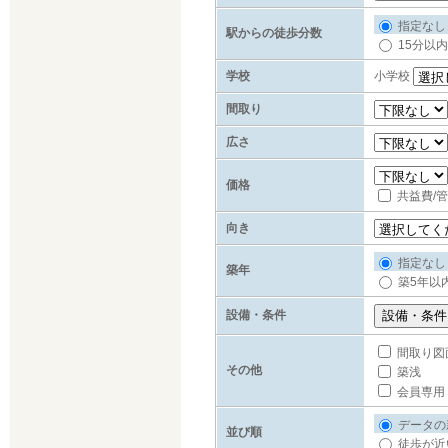
指定なし
駅からの徒歩分数
15分以内
学校
小学校
間取り
広さ
価格
共益費/
向き
指定なし
築年
築5年以
設備・条件
間取り図
その他
築浅
会員専用
データの
並び順
徒歩が近