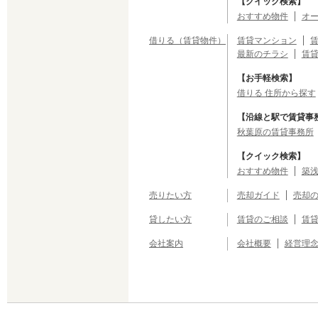
【クイック検索】
おすすめ物件
オ
借りる（賃貸物件）
賃貸マンション
最新のチラシ
賃
【お手軽検索】
借りる 住所から探す
【沿線と駅で賃貸事
秋葉原の賃貸事務所
【クイック検索】
おすすめ物件
築浅
売りたい方
売却ガイド
売却
貸したい方
賃貸のご相談
賃
会社案内
会社概要
経営理