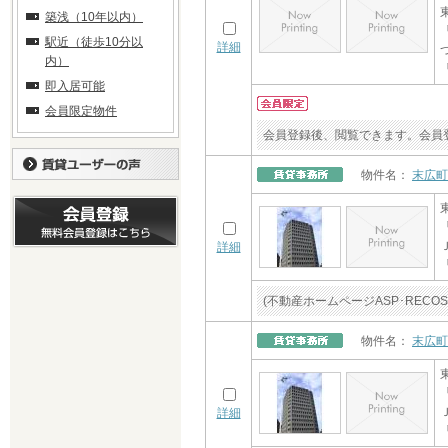
築浅（10年以内）
駅近（徒歩10分以
詳細
内）
即入居可能
会員限定物件
会員登録後、閲覧できます。会員
物件名：
末広町
詳細
(不動産ホームページASP･RE
物件名：
末広町
詳細