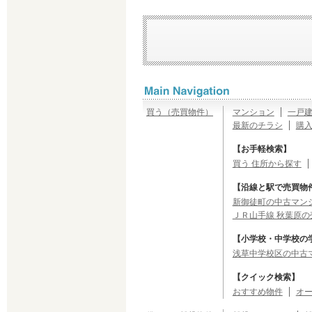
買う（売買物件）
マンション
一戸
最新のチラシ
購
【お手軽検索】
買う 住所から探す
【沿線と駅で売買物
新御徒町の中古マンシ
ＪＲ山手線 秋葉原の
【小学校・中学校の
浅草中学校区の中古
【クイック検索】
おすすめ物件
オ