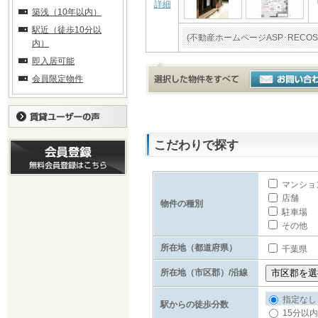
詳細
築浅（10年以内）
駅近（徒歩10分以
(不動産ホームページASP･RE
内）
即入居可能
会員限定物件
こだわりで探す
マンショ
店舗
物件の種別
駐車場
その他
所在地（都道府県）
千葉県
所在地（市区郡）/沿線
指定なし
駅からの徒歩分数
15分以内