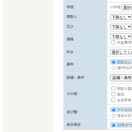
学校
小学校
間取り
広さ
価格
共益費/
向き
指定なし
築年
築5年以
設備・条件
間取り図
その他
築浅
会員専用
データの
並び順
徒歩が近
表示単位
10件ずつ