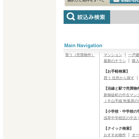
買う（売買物件）
マンション
一戸
最新のチラシ
購
【お手軽検索】
買う 住所から探す
【沿線と駅で売買物
新御徒町の中古マンシ
ＪＲ山手線 秋葉原の
【小学校・中学校の
浅草中学校区の中古
【クイック検索】
おすすめ物件
オ