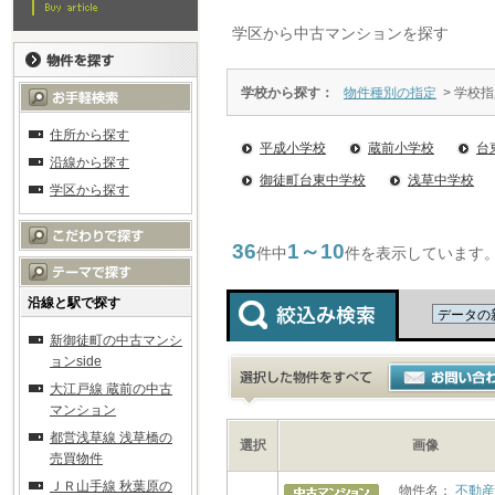
学区から中古マンションを探す
学校から探す：
物件種別の指定
> 学校
住所から探す
平成小学校
蔵前小学校
台
沿線から探す
御徒町台東中学校
浅草中学校
学区から探す
36
1～10
件中
件を表示しています
沿線と駅で探す
新御徒町の中古マンシ
ョンside
大江戸線 蔵前の中古
マンション
都営浅草線 浅草橋の
選択
画像
売買物件
ＪＲ山手線 秋葉原の
物件名：
不動産