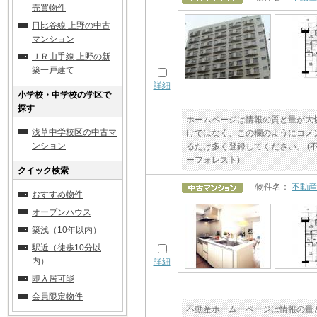
売買物件
日比谷線 上野の中古
マンション
ＪＲ山手線 上野の新
築一戸建て
詳細
小学校・中学校の学区で
探す
ホームページは情報の質と量が大
浅草中学校区の中古マ
けではなく、この欄のようにコメ
ンション
るだけ多く登録してください。 (
ーフォレスト)
クイック検索
物件名：
不動産
おすすめ物件
オープンハウス
築浅（10年以内）
駅近（徒歩10分以
内）
詳細
即入居可能
会員限定物件
不動産ホームーページは情報の量