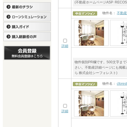
(不動産ホームページASP･RE
物件名：
不動産
詳細
物件個別PR欄です。500文字
さい。不動産詳細ページにも掲載さ
ら 株式会社シーフォレスト)
物件名：
cfo
詳細