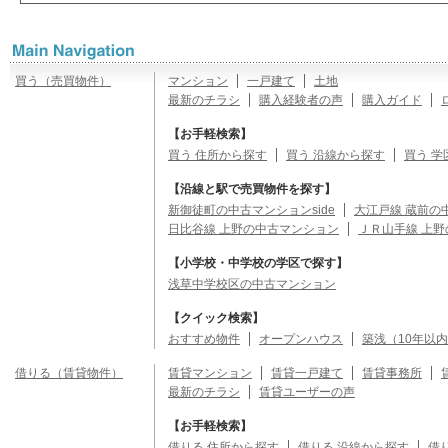
買う（売買物件）
マンション
一戸建て
土地
最新のチラシ
購入経験者の声
購入ガイド
【お手軽検索】
買う 住所から探す
買う 沿線から探す
買う 学
【沿線と駅で売買物件を探す】
新御徒町の中古マンションside
大江戸線 蔵前の
日比谷線 上野の中古マンション
ＪＲ山手線 上
【小学校・中学校の学区で探す】
浅草中学校区の中古マンション
【クイック検索】
おすすめ物件
オープンハウス
築浅（10年以
借りる（賃貸物件）
賃貸マンション
賃貸一戸建て
賃貸事務所
最新のチラシ
賃貸ユーザーの声
【お手軽検索】
借りる 住所から探す
借りる 沿線から探す
借