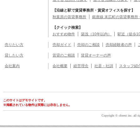
【沿線と駅で賃貸事務所・賃貸オフィスを探す】
秋葉原の賃貸事務所
銀座線 末広町の賃貸事務所
【クイック検索】
おすすめ物件
築浅（10年以内）
駅近（徒歩1
売りたい方
売却ガイド
売却のご相談
売却経験者の声
貸したい方
賃貸のご相談
賃貸オーナーの声
会社案内
会社概要
経営理念
社是・社訓
スタッフ紹
このサイトはデモサイトです。
※掲載されている物件は実際には存在しません。
Copyright © cforest inc. all ri