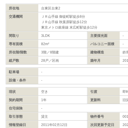
所在地
台東区台東2
交通機関
ＪＲ山手線 御徒町駅徒歩8分
ＪＲ山手線 秋葉原駅徒歩12分
東京メトロ銀座線 末広町駅徒歩12分
間取り
3LDK
主要採光面
-
専有面積
82m²
バルコニー面積
-
所在階/階数
3階／8階建
建物構造
鉄
総戸数
28戸／区画
築年月
20
駐車場
-
設備・条件
-
現状
空き
引渡
即
契約期間
1年
更新料
旧
住宅保険
-
取引形態
貸主
物件番号
00
情報登録日
2011年02月12日
次回更新予定日
20