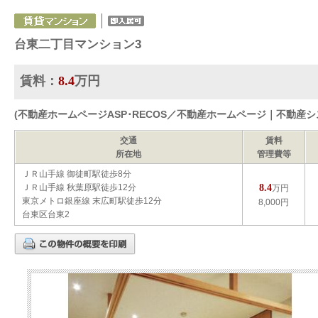
台東二丁目マンション3
賃料：
8.4
万円
(不動産ホームページASP･RECOS／不動産ホームページ｜不動産
交通
賃料
所在地
管理費等
ＪＲ山手線 御徒町駅徒歩8分
8.4
ＪＲ山手線 秋葉原駅徒歩12分
万円
東京メトロ銀座線 末広町駅徒歩12分
8,000円
台東区台東2