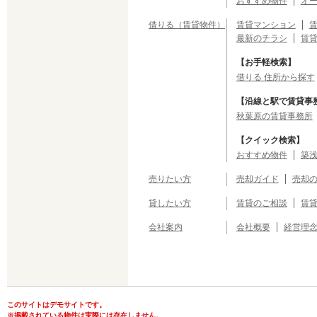
おすすめ物件
オ
借りる（賃貸物件）
賃貸マンション
最新のチラシ
賃
【お手軽検索】
借りる 住所から探す
【沿線と駅で賃貸事
秋葉原の賃貸事務所
【クイック検索】
おすすめ物件
築浅
売りたい方
売却ガイド
売却
貸したい方
賃貸のご相談
賃
会社案内
会社概要
経営理
このサイトはデモサイトです。
※掲載されている物件は実際には存在しません。