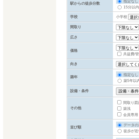
指定なし
駅からの徒歩分数
15分以内
学校
小学校
間取り
広さ
価格
共益費/
向き
指定なし
築年
築5年以
設備・条件
間取り図
その他
築浅
会員専用
データの
並び順
徒歩が近