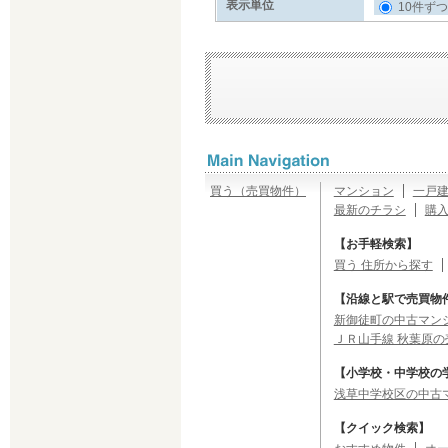
表示単位
10件ずつ
買う（売買物件）
マンション
一戸
最新のチラシ
購
【お手軽検索】
買う 住所から探す
【沿線と駅で売買物
新御徒町の中古マンシ
ＪＲ山手線 秋葉原の
【小学校・中学校の
浅草中学校区の中古
【クイック検索】