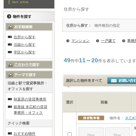
住所から探す
住所から探す：
物件種別の指定
住所から探す
マンション
一戸建て
事務
沿線から探す
学区から探す
49
11～20
件中
件を表示していま
沿線と駅で賃貸事務所・
オフィスを探す
秋葉原の賃貸事務所
選択
画像
銀座線 末広町の賃貸
事務所・オフィス
物件名：
末広町
クイック検索
おすすめ物件