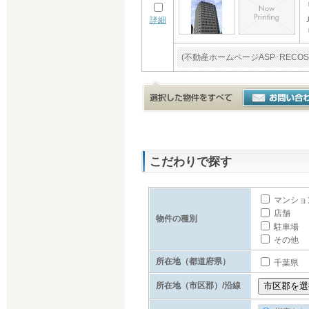
詳細
(不動産ホームページASP･RE
こだわりで探す
マンショ
店舗
物件の種別
駐車場
その他
所在地（都道府県）
千葉県
所在地（市区郡）/沿線