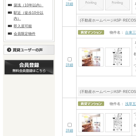
詳細
築浅（10年以内）
駅近（徒歩10分以
内）
(不動産ホームページASP･RE
即入居可能
物件名：
台東三
会員限定物件
詳細
(不動産ホームページASP･RE
物件名：
浅草五
詳細